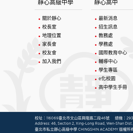
靜心高級中學
靜心高中
關於靜心
最新消息
校長室
招生訊息
地理位置
教務處
家長會
學務處
校友會
國際教育中心
加入我們
輔導中心
學生專區
e化校園
高中學生手冊
:::
校址：116069臺北市文山區興隆路二段46號
總機：2932
Address: 46, Section 2, Xing-Long Road, Wen-Shan Dist., 
臺北市私立靜心高級中學 CHINGSHIN ACADEMY 版