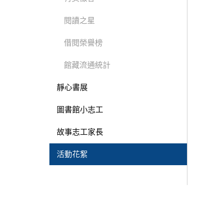
閱讀之星
借閱榮譽榜
館藏流通統計
靜心書展
2022/12
圖書館小志工
故事志工家長
活動花絮