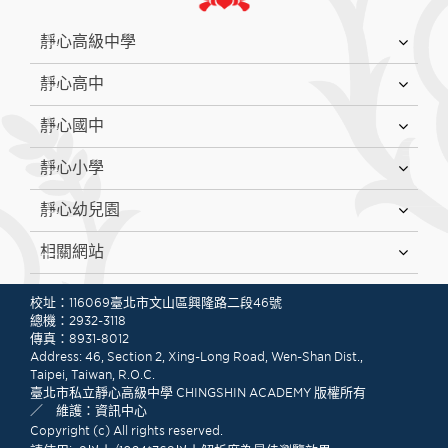
:::
靜心高級中學
靜心高中
靜心國中
靜心小學
靜心幼兒園
相關網站
:::
校址：116069臺北市文山區興隆路二段46號
總機：2932-3118
傳真：8931-8012
Address: 46, Section 2, Xing-Long Road, Wen-Shan Dist.,
Taipei, Taiwan, R.O.C.
臺北市私立靜心高級中學 CHINGSHIN ACADEMY 版權所有
／ 維護：資訊中心
Copyright (c) All rights reserved.