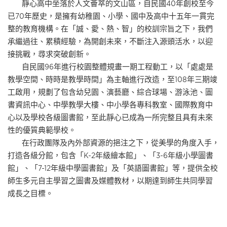
靜心高中坐落於人文薈萃的文山區，自民國40年創校至今
已70年歷史，是擁有幼稚園、小學、國中及高中十五年一貫完
整的教育機構。在「誠、愛、熱、智」的校訓宗旨之下，我們
承繼過往、累積經驗，為開創未來，不斷注入源頭活水，以迎
接挑戰，尋求突破創新。
自民國96年進行校園整體規畫一期工程動工，以「處處是
教學空間、時時是教學時間」為主軸進行改造，至108年三期竣
工啟用，規劃了包含幼兒園、演藝廳、綜合球場、游泳池、圖
書資訊中心、中學教學大樓、中小學各專科教室、國際教育中
心以及學校各級圖書館，至此靜心已成為一所完整且具有未來
性的優質典範學校。
在行政團隊及內外部資源的挹注之下，從美學的角度入手，
打造各級分館，包含「K-2年級繪本館」、「3-6年級小學圖書
館」、「7-12年級中學圖書館」及「英語圖書館」等，提供全校
師生多元自主學習之圖書及媒體教材，以期達到師生共同學習
成長之目標。