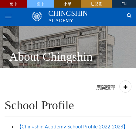
高中
國中
小學
幼兒園
EN
CHINGSHIN
ACADEMY
About Chingshin
School Profile
【Chingshin Academy School Profile 2022-2023】