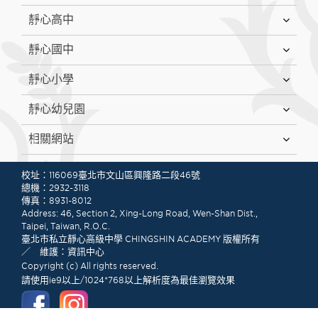
靜心高中
靜心國中
靜心小學
靜心幼兒園
相關網站
:::
校址：116069臺北市文山區興隆路二段46號
總機：2932-3118
傳真：8931-8012
Address: 46, Section 2, Xing-Long Road, Wen-Shan Dist.,
Taipei, Taiwan, R.O.C.
臺北市私立靜心高級中學 CHINGSHIN ACADEMY 版權所有
／ 維護：資訊中心
Copyright (c) All rights reserved.
請使用ie9以上/1024*768以上解析度為最佳瀏覽效果