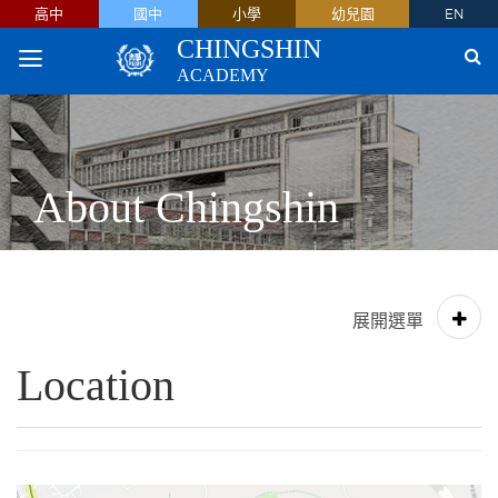
高中
國中
小學
幼兒園
EN
CHINGSHIN
ACADEMY
About Chingshin
Location