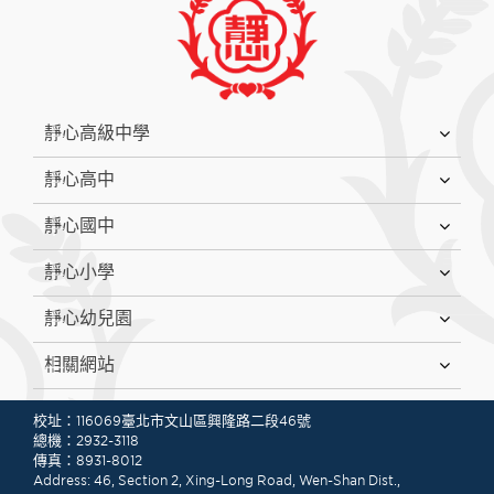
:::
靜心高級中學
靜心高中
靜心國中
靜心小學
靜心幼兒園
相關網站
:::
校址：116069臺北市文山區興隆路二段46號
總機：2932-3118
傳真：8931-8012
Address: 46, Section 2, Xing-Long Road, Wen-Shan Dist.,