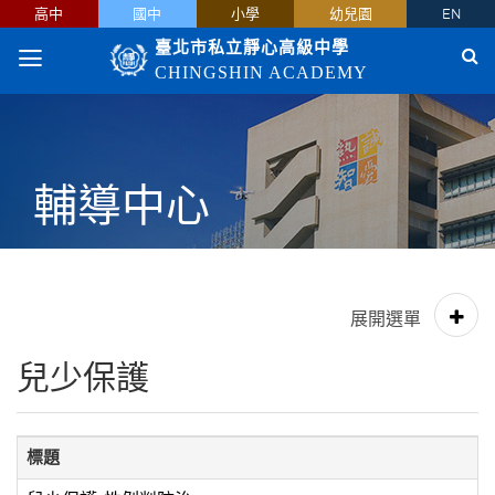
高中
國中
小學
幼兒園
EN
臺北市私立靜心高級中學
CHINGSHIN ACADEMY
輔導中心
兒少保護
標題