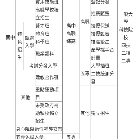
實用技能班
登記分發
高職學校獨
推薦甄選
一般大
立招生
高職
學
藝才班
高中
技優保送
科技院
高職
體育班
技優甄審
特
國中
校
甄選
綜高
色
科學班
技職繁星
四技
入學
招
產學攜手合
二技
職業類科
生
計畫
二專
考試分發入學
大學插班
五專
二技統測分
建教合作班
發
重點運動項
其他
目
未受政府補
助私校獨立
其他
獨立招生
招生
身心障礙適性輔導安置
五專免試入學
五專