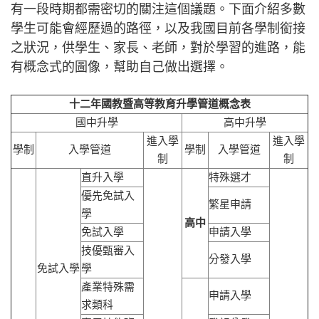
有一段時期都需密切的關注這個議題。下面介紹多數
學生可能會經歷過的路徑，以及我國目前各學制銜接
之狀況，供學生、家長、老師，對於學習的進路，能
有概念式的圖像，幫助自己做出選擇。
十二年國教暨高等教育升學管道概念表
國中升學
高中升學
進入學
進入學
學制
入學管道
學制
入學管道
制
制
直升入學
特殊選才
優先免試入
繁星申請
學
高中
免試入學
申請入學
技優甄審入
分發入學
免試入學
學
產業特殊需
申請入學
求類科