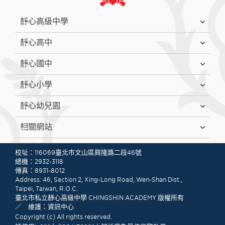
:::
靜心高級中學
靜心高中
靜心國中
靜心小學
靜心幼兒園
相關網站
:::
校址：116069臺北市文山區興隆路二段46號
總機：2932-3118
傳真：8931-8012
Address: 46, Section 2, Xing-Long Road, Wen-Shan Dist.,
Taipei, Taiwan, R.O.C.
臺北市私立靜心高級中學 CHINGSHIN ACADEMY 版權所有
／ 維護：資訊中心
Copyright (c) All rights reserved.