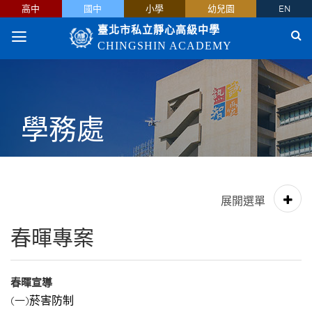
高中
國中
小學
幼兒園
EN
臺北市私立靜心高級中學
CHINGSHIN ACADEMY
學務處
春暉專案
春暉宣導
菸害防制
(一)