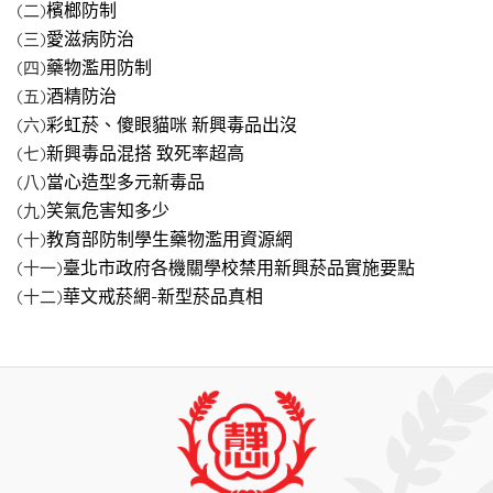
檳榔防制
(二)
愛滋病防治
(三)
藥物濫用防制
(四)
酒精防治
(五)
彩虹菸、傻眼貓咪 新興毒品出沒
(六)
新興毒品混搭 致死率超高
(七)
當心造型多元新毒品
(八)
笑氣危害知多少
(九)
教育部防制學生藥物濫用資源網
(十)
臺北市政府各機關學校禁用新興菸品實施要點
(十一)
華文戒菸網-新型菸品真相
(十二)