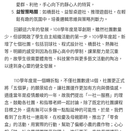
愛群、利他，手心向下的靜心人的特質，
益智策略類
：如橋藝社、益智桌遊社、推理遊戲社，在輕
鬆有趣的氛圍中，培養邏輯思維與策略判斷力。
回顧這六年的發展，108學年度是草創期，雖然社團數量
少，但卻開啟了學生自主組織活動的第一步。109學年度起，新
增了七個社團，包括羽球社、程式設計社、橋藝社、熱舞社
等，明顯的感受到因為在靜心高中的學制，課業壓力是沉重
的，故學生很需要體育性、科技實作與更多藝文活動的陶冶，
以達到身心靈的健全發展。
110學年度是一個轉折點，不僅社團數達14個，社團更正式
將「五個夢」的願景結合，讓社團運作更加有方向與價值感。
適逢當年是疫情嚴峻的一年，故我們提出「一社一服務」的理
念，鼓勵各社團，和指導老師一起討論，除了既定的社團課程
目標之外，還有無可以多做一點點延伸的可能性，於是，我們
看到了台青社一連兩年，在校慶及母親節時，推出了「零食
盒」的活動，用實際的行動，幫助了偏鄉小農的農作物；心心