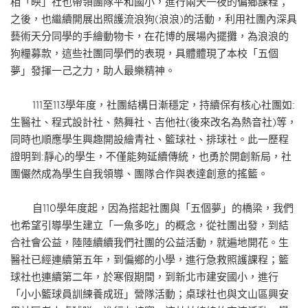
相「映」社也帶領團隊平和國小，進行兩天一夜的偏鄉課程；
之後，也繼續開展出照護流浪狗(浪浪)的活動，利用社團內深具
藝術天分同學的手繪動物卡，在花博的展場內擺攤，為浪浪的
狗糧募款，這些社團同學們的表現，具體體現了本校「五個
夢」發揮一己之力，助人最樂精神。
111至113學年度，社團結構日漸穩定，持續保有核心社團如:
生醫社、程式設計社、熱舞社、吉他社(後來改名為熱音社)等，
同時也順應學生興趣開設繪青社、籃球社、排球社。此一歷程
證明到:靜心的學生，不僅能夠延續傳統，也勇於開創新局，社
團儼然成為學生自我領導、團隊合作與表達創意的搖籃。
自110學年度起，因為搭起社團與「五個夢」的橋梁，我們
也希望引導學生建立「一魚多吃」的概念，從社團出發，到結
合社會公益，陸陸續續我們社團的公益活動，就遍地開花。生
醫社已經連續第五年，到偏鄉的小學，進行急救照護課程；籃
球社也連續第二年，於寒假期間，到新北市建安國小，進行
「小小籃球員訓練養成班」營隊活動；桌球社也與文山區興安