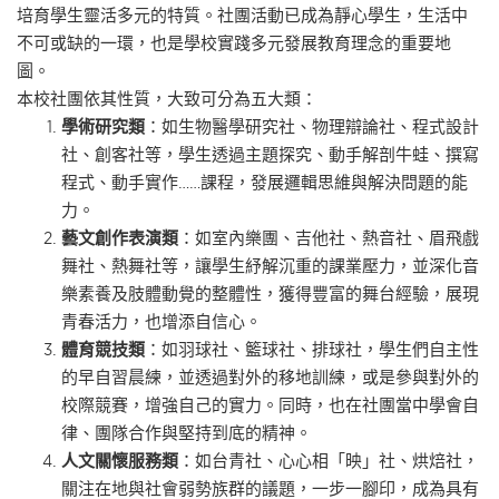
培育學生靈活多元的特質。社團活動已成為靜心學生，生活中
不可或缺的一環，也是學校實踐多元發展教育理念的重要地
圖。
本校社團依其性質，大致可分為五大類：
學術研究類
：如生物醫學研究社、物理辯論社、程式設計
社、創客社等，學生透過主題探究、動手解剖牛蛙、撰寫
程式、動手實作……課程，發展邏輯思維與解決問題的能
力。
藝文創作表演類
：如室內樂團、吉他社、熱音社、眉飛戲
舞社、熱舞社等，讓學生紓解沉重的課業壓力，並深化音
樂素養及肢體動覺的整體性，獲得豐富的舞台經驗，展現
青春活力，也增添自信心。
體育競技類
：如羽球社、籃球社、排球社，學生們自主性
的早自習晨練，並透過對外的移地訓練，或是參與對外的
校際競賽，增強自己的實力。同時，也在社團當中學會自
律、團隊合作與堅持到底的精神。
人文關懷服務類
：如台青社、心心相「映」社、烘焙社，
關注在地與社會弱勢族群的議題，一步一腳印，成為具有