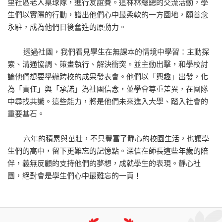
里社區老人桌球隊，進行友誼賽。這林林總總的交流活動，學
生們以實際的行動，譜出他們心中最柔軟的一方園地，願善念
永駐，成為他們日後奮進的原動力。
透過社團，我們看見學生在無課本的情境中學習：主動探
索、溝通協調、策畫執行、解決衝突。並主動出擊，和學校討
論他們想要舉辦跨校的成果發表會。他們以「興趣」出發，化
為「責任」與「承諾」為社團信念，並學會尊重差異，在團隊
中尋找共識。這些能力，將是他們未來進入大學、踏入社會的
重要基石。
六年的積累與茁壯，不只豐富了靜心的校園生活，也讓學
生們的高中，留下更難忘的記憶點。深信在師長這些年歲的陪
伴，義無反顧的支持他們的夢想，成就學生的表現。靜心社
團，絕對會是學生們心中最難忘的一頁！