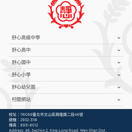
:::
靜心高級中學
靜心高中
靜心國中
靜心小學
靜心幼兒園
相關網站
:::
校址：116069臺北市文山區興隆路二段46號
總機：2932-3118
傳真：8931-8012
Address: 46, Section 2, Xing-Long Road, Wen-Shan Dist.,