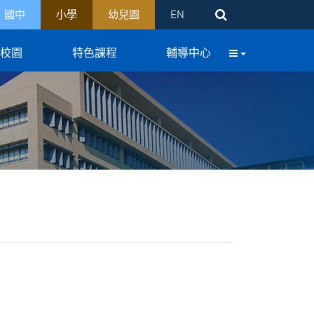
國中
小學
幼兒園
EN
化校園
特色課程
輔導中心