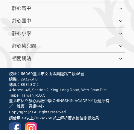
靜心高中
靜心國中
靜心小學
靜心幼兒園
相關網站
:::
校址：116069臺北市文山區興隆路二段46號
總機：2932-3118
傳真：8931-8012
Address: 46, Section 2, Xing-Long Road, Wen-Shan Dist.,
Taipei, Taiwan, R.O.C.
臺北市私立靜心高級中學 CHINGSHIN ACADEMY 版權所有
／ 維護：資訊中心
Copyright (c) All rights reserved.
請使用ie9以上/1024*768以上解析度為最佳瀏覽效果