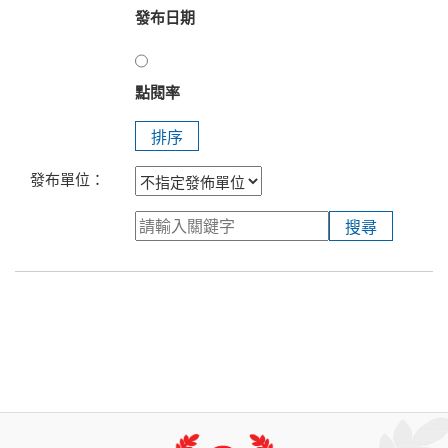
發布日期
點閱率
發布單位：