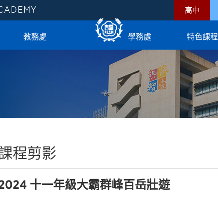
ACADEMY
高中
教務處
學務處
特色課程
課程剪影
2024 十一年級大霸群峰百岳壯遊