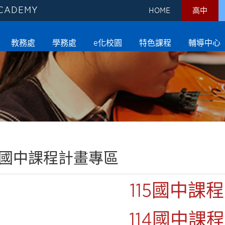
ACADEMY
HOME
高中
教務處
學務處
e化校園
特色課程
輔導中心
國中課程計畫專區
115國中課
114國中課