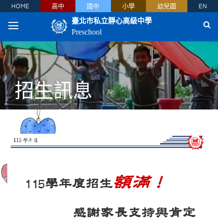
HOME
高中
國中
小學
幼兒園
EN
臺北市私立靜心高級中學
Preschool
招生訊息