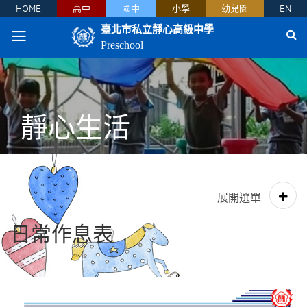
HOME
高中
國中
小學
幼兒園
EN
臺北市私立靜心高級中學
Preschool
靜心生活
日常作息表