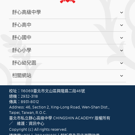
:::
靜心高級中學
靜心高中
靜心國中
靜心小學
靜心幼兒園
相關網站
:::
校址：116069臺北市文山區興隆路二段46號
總機：2932-3118
傳真：8931-8012
Address: 46, Section 2, Xing-Long Road, Wen-Shan Dist.,
Taipei, Taiwan, R.O.C.
臺北市私立靜心高級中學 CHINGSHIN ACADEMY 版權所有
／ 維護：資訊中心
Copyright (c) All rights reserved.