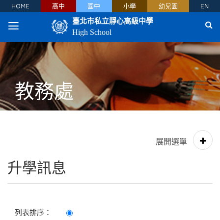
HOME
高中
國中
小學
幼兒園
EN
臺北市私立靜心高級中學
High School
教務處
升學訊息
列表排序：