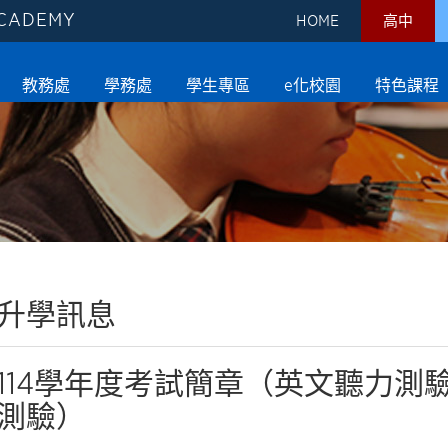
ACADEMY
HOME
高中
教務處
學務處
學生專區
e化校園
特色課程
升學訊息
114學年度考試簡章（英文聽力測
測驗）