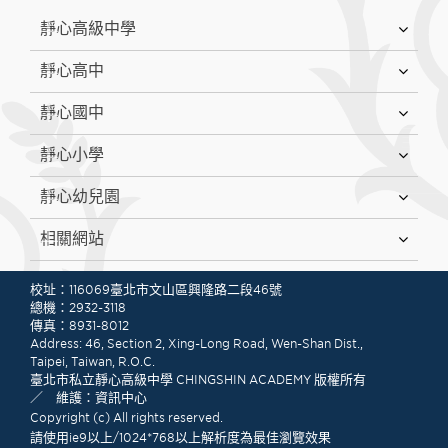
:::
靜心高級中學
靜心高中
靜心國中
靜心小學
靜心幼兒園
相關網站
:::
校址：116069臺北市文山區興隆路二段46號
總機：2932-3118
傳真：8931-8012
Address: 46, Section 2, Xing-Long Road, Wen-Shan Dist.,
Taipei, Taiwan, R.O.C.
臺北市私立靜心高級中學 CHINGSHIN ACADEMY 版權所有
／ 維護：資訊中心
Copyright (c) All rights reserved.
請使用ie9以上/1024*768以上解析度為最佳瀏覽效果