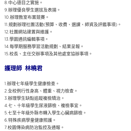
8.中心德目之實施。
9.辦理優良學生選拔及表揚。
10.辦理教室布置競賽。
11.規劃辦理社團活動(預算、收費、選課、師資及評鑑事項)。
12.社團網站建置與維護。
13.學園通訊編輯事項。
14.每學期服務學習活動規劃、結果呈報。
15.校長、主任交辦事項及其他處室協辦事項。
護理師
林曉君
1.辦理七年級學生健康檢查。
2.全校例行性身高、體重、視力檢查。
3.辦理學生缺點追蹤複檢矯治。
4.七、十年級學生尿液篩檢、複檢事宜。
5.七至十年級外縣市轉入學生心臟病篩檢。
6.特殊疾病學童健康照護。
7.校園傳染病防治監控及通報。