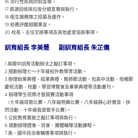
16.流行性疾病防制宣導。
17.資源回收與垃圾分類宣導與執行。
18.衛生服務隊之招募及運作。
19.校務評鑑相關事宜。
20.校長、主任交辦事項及其他處室協辦事項。
訓育組長 李美慧
副訓育組長 朱芷儀
1.高國中訓育活動辦法之擬訂事項。
2.規劃辦理七～十年級校外教學等活動。
3.辦理始業典禮、結業典禮、教師節活動、包高中活動、母親節
慶祝活動、校慶、學習博覽會及畢業典禮等活動畫刊。
4.辦理學生班際才藝競賽活動事項
(七年級班歌比賽、八年級熱舞比賽、八年級靜心好聲音、快
閃活動、十年級我是歌手比賽)。
5.公民教育實施之擬訂事項與執行。
6.規劃辦理週會、班會、團體輔導活動課程。
7.高、國中自治會輔導事項與執行。