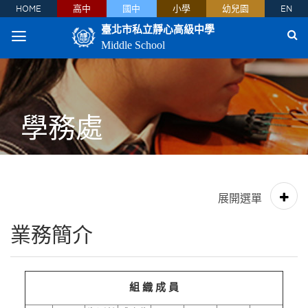
HOME
高中
國中
小學
幼兒園
EN
臺北市私立靜心高級中學
Middle School
學務處
業務簡介
組
織
成
員