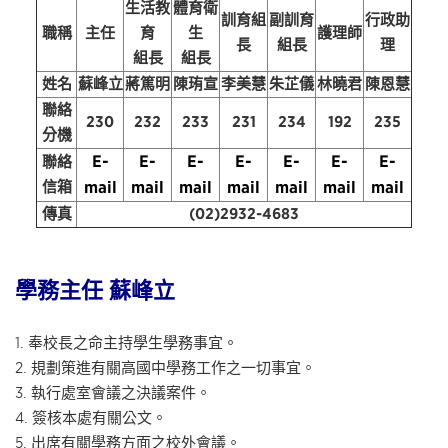
生活教
體育衛
訓育組
副訓育
行政助
職稱
主任
育
生
護理師
長
組長
理
組長
組長
姓名
蘇峰立
蔣篤明
陳珛宣
李美慧
朱芷儀
林曉君
陳恩慧
聯絡
230
232
233
231
234
192
235
分機
E-
E-
E-
E-
E-
E-
E-
聯絡
信箱
mail
mail
mail
mail
mail
mail
mail
傳真
(02)2932-4683
學務主任 蘇峰立
1. 奉校長之命主持學生學務事宜。
2. 規劃策進有關高國中學務工作之一切事宜。
3. 執行處室會議之決議案件。
4. 簽核本處有關公文。
5. 出席有關學務方面之校外會議。