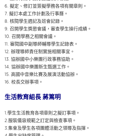
6. 擬定、修訂並簽擬學務各項有關章則。
7. 擬訂本處工作計劃及行事曆。
8. 核閱學生週記及班會記錄。
9. 召開學生獎懲會議，審查學生操行成績。
10. 召開學務之相關會議。
11. 審閱國中副導師輔導學生記錄表。
12. 辦理導師責任制實施相關事宜。
13. 協辦國中小樂團行政事務協助。
14. 協辦國中樂團新生甄選工作。
15. 高國中音樂比賽及展演活動協辦。
16. 校長交辦事項。
生活教育組長 蔣篤明
1.學生生活教育各項章則之擬訂事項。
2.服裝儀容規範之訂定與檢查事項。
3.集會及學生各項團體活動之領導及指揮。
4.學生出缺席管理。