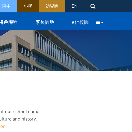
國中
小學
幼兒園
EN
特色課程
家長園地
e化校園
nt our school name.
lture and history.
ion
.