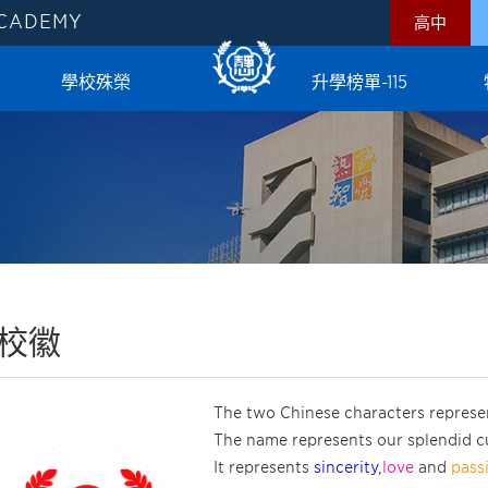
ACADEMY
高中
學校殊榮
升學榜單-115
校徽
The two Chinese characters represe
The name represents our splendid cu
It represents
sincerity
,
love
and
pass