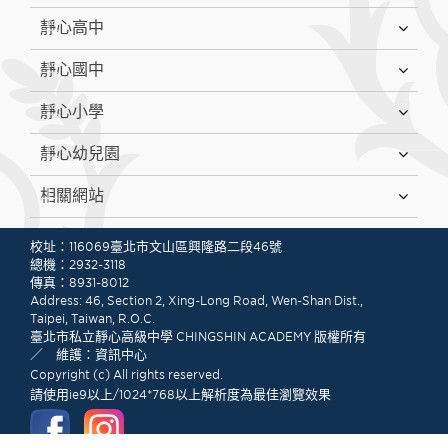
靜心高中
靜心國中
靜心小學
靜心幼兒園
相關網站
:::
校址：116069臺北市文山區興隆路二段46號
總機：2932-3118
傳真：8931-8012
Address: 46, Section 2, Xing-Long Road, Wen-Shan Dist.,
Taipei, Taiwan, R.O.C.
臺北市私立靜心高級中學 CHINGSHIN ACADEMY 版權所有
／ 維護：資訊中心
Copyright (c) All rights reserved.
請使用ie9以上/1024*768以上解析度為最佳瀏覽效果