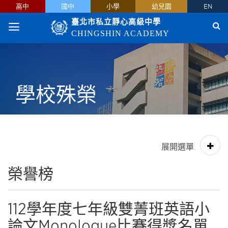
高中
國中
小學
幼兒園
EN
臺北市私立靜心高級中學
CHINGSHIN ACADEMY
學校殊榮
榮譽榜
112學年度七年級雙菁班英語小
論文Monologue比賽得獎名單