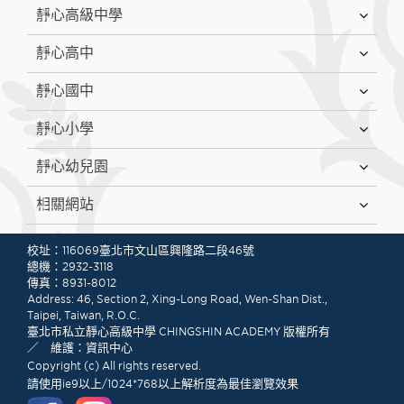
靜心高級中學
靜心高中
靜心國中
靜心小學
靜心幼兒園
相關網站
:::
校址：116069臺北市文山區興隆路二段46號
總機：2932-3118
傳真：8931-8012
Address: 46, Section 2, Xing-Long Road, Wen-Shan Dist.,
Taipei, Taiwan, R.O.C.
臺北市私立靜心高級中學 CHINGSHIN ACADEMY 版權所有
／ 維護：資訊中心
Copyright (c) All rights reserved.
請使用ie9以上/1024*768以上解析度為最佳瀏覽效果