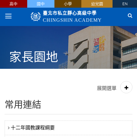
高中
國中
小學
幼兒園
EN
臺北市私立靜心高級中學
CHINGSHIN ACADEMY
家長園地
常用連結
十二年國教課程綱要