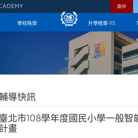
ACADEMY
高中
學校殊榮
升學榜單-115
輔導快訊
臺北市108學年度國民小學一般
計畫