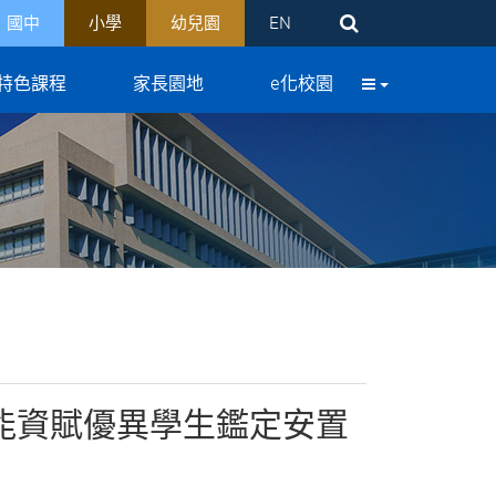
國中
小學
幼兒園
EN
特色課程
家長園地
e化校園
智能資賦優異學生鑑定安置