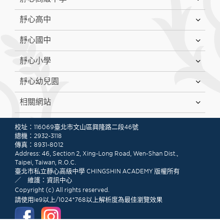
靜心高中
靜心國中
靜心小學
靜心幼兒園
相關網站
:::
校址：116069臺北市文山區興隆路二段46號
總機：2932-3118
傳真：8931-8012
Address: 46, Section 2, Xing-Long Road, Wen-Shan Dist.,
Taipei, Taiwan, R.O.C.
臺北市私立靜心高級中學 CHINGSHIN ACADEMY 版權所有
／ 維護：資訊中心
Copyright (c) All rights reserved.
請使用ie9以上/1024*768以上解析度為最佳瀏覽效果