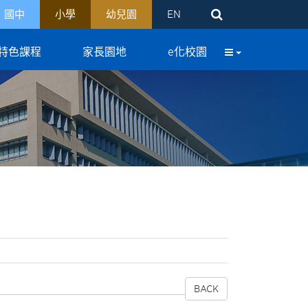
國中
小學
幼兒園
EN
特色課程
家長園地
e化校園
BACK