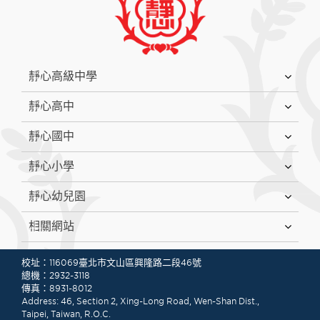
:::
靜心高級中學
靜心高中
靜心國中
靜心小學
靜心幼兒園
相關網站
:::
校址：116069臺北市文山區興隆路二段46號
總機：2932-3118
傳真：8931-8012
Address: 46, Section 2, Xing-Long Road, Wen-Shan Dist.,
Taipei, Taiwan, R.O.C.