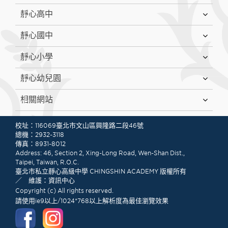
靜心高中
靜心國中
靜心小學
靜心幼兒園
相關網站
:::
校址：116069臺北市文山區興隆路二段46號
總機：2932-3118
傳真：8931-8012
Address: 46, Section 2, Xing-Long Road, Wen-Shan Dist.,
Taipei, Taiwan, R.O.C.
臺北市私立靜心高級中學 CHINGSHIN ACADEMY 版權所有
／ 維護：資訊中心
Copyright (c) All rights reserved.
請使用ie9以上/1024*768以上解析度為最佳瀏覽效果