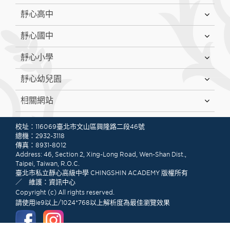
靜心高中
靜心國中
靜心小學
靜心幼兒園
相關網站
:::
校址：116069臺北市文山區興隆路二段46號
總機：2932-3118
傳真：8931-8012
Address: 46, Section 2, Xing-Long Road, Wen-Shan Dist.,
Taipei, Taiwan, R.O.C.
臺北市私立靜心高級中學 CHINGSHIN ACADEMY 版權所有
／ 維護：資訊中心
Copyright (c) All rights reserved.
請使用ie9以上/1024*768以上解析度為最佳瀏覽效果