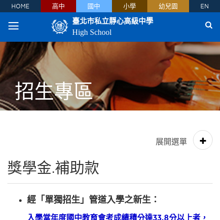
HOME
高中
國中
小學
幼兒園
EN
臺北市私立靜心高級中學
High School
招生專區
獎學金.補助款
經「單獨招生」管道入學之新生：
入學當年度國中教育會考成績積分達33.8分以上者，