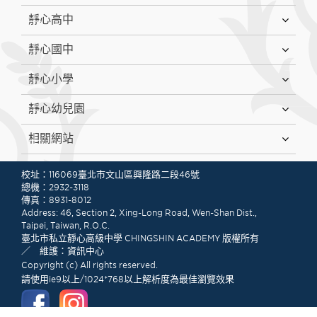
靜心高中
靜心國中
靜心小學
靜心幼兒園
相關網站
:::
校址：116069臺北市文山區興隆路二段46號
總機：2932-3118
傳真：8931-8012
Address: 46, Section 2, Xing-Long Road, Wen-Shan Dist.,
Taipei, Taiwan, R.O.C.
臺北市私立靜心高級中學 CHINGSHIN ACADEMY 版權所有
／ 維護：資訊中心
Copyright (c) All rights reserved.
請使用ie9以上/1024*768以上解析度為最佳瀏覽效果