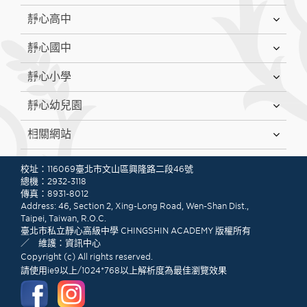
靜心高中
靜心國中
靜心小學
靜心幼兒園
相關網站
:::
校址：116069臺北市文山區興隆路二段46號
總機：2932-3118
傳真：8931-8012
Address: 46, Section 2, Xing-Long Road, Wen-Shan Dist.,
Taipei, Taiwan, R.O.C.
臺北市私立靜心高級中學 CHINGSHIN ACADEMY 版權所有
／ 維護：資訊中心
Copyright (c) All rights reserved.
請使用ie9以上/1024*768以上解析度為最佳瀏覽效果