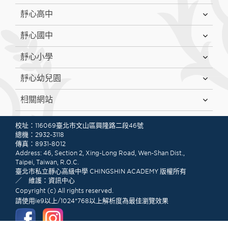
靜心高中
靜心國中
靜心小學
靜心幼兒園
相關網站
:::
校址：116069臺北市文山區興隆路二段46號
總機：2932-3118
傳真：8931-8012
Address: 46, Section 2, Xing-Long Road, Wen-Shan Dist.,
Taipei, Taiwan, R.O.C.
臺北市私立靜心高級中學 CHINGSHIN ACADEMY 版權所有
／ 維護：資訊中心
Copyright (c) All rights reserved.
請使用ie9以上/1024*768以上解析度為最佳瀏覽效果