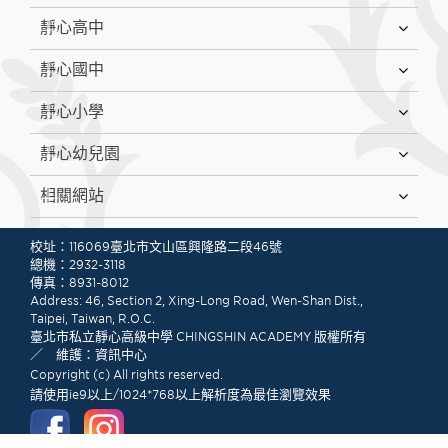
靜心高中
靜心國中
靜心小學
靜心幼兒園
相關網站
:::
校址：116069臺北市文山區興隆路二段46號
總機：2932-3118
傳真：8931-8012
Address: 46, Section 2, Xing-Long Road, Wen-Shan Dist.,
Taipei, Taiwan, R.O.C.
臺北市私立靜心高級中學 CHINGSHIN ACADEMY 版權所有
／ 維護：資訊中心
Copyright (c) All rights reserved.
請使用ie9以上/1024*768以上解析度為最佳瀏覽效果